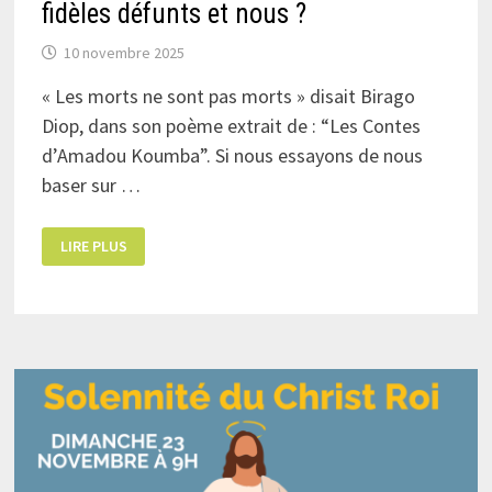
fidèles défunts et nous ?
10 novembre 2025
« Les morts ne sont pas morts » disait Birago
Diop, dans son poème extrait de : “Les Contes
d’Amadou Koumba”. Si nous essayons de nous
baser sur …
EXISTE-
LIRE PLUS
T-
IL
UNE
RELATION
ENTRE
LES
FIDÈLES
DÉFUNTS
ET
NOUS ?