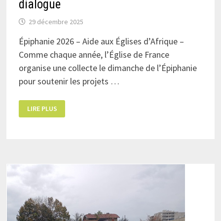
dialogue
29 décembre 2025
Épiphanie 2026 – Aide aux Églises d’Afrique –
Comme chaque année, l’Église de France
organise une collecte le dimanche de l’Épiphanie
pour soutenir les projets …
PROMOUVOIR
LIRE PLUS
LA
RENCONTRE
ET
LE
DIALOGUE