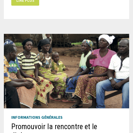
LIRE PLUS
DE
NOS
QUATRE
JUBILAIRES
INFORMATIONS GÉNÉRALES
Promouvoir la rencontre et le