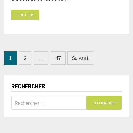
APPEL
LIRE PLUS
DE
L’AFRIQUE
N°301
Navigation
1
2
…
47
Suivant
des
articles
RECHERCHER
Rechercher :