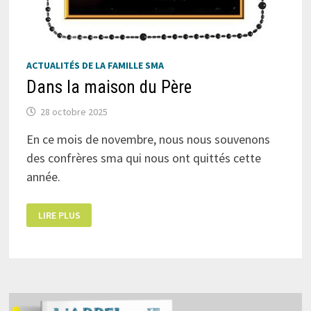
ACTUALITÉS DE LA FAMILLE SMA
Dans la maison du Père
28 octobre 2025
En ce mois de novembre, nous nous souvenons
des confrères sma qui nous ont quittés cette
année.
DANS
LIRE PLUS
LA
MAISON
DU
PÈRE