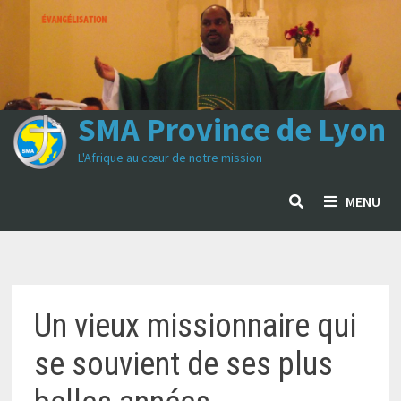
Passer
au
contenu
SMA Province de Lyon
L'Afrique au cœur de notre mission
MENU
Un vieux missionnaire qui
se souvient de ses plus