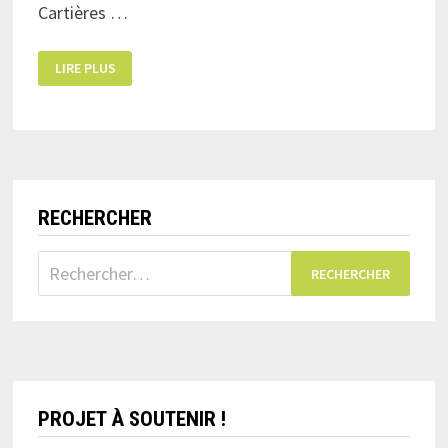
Cartières …
INSCRIPTIONS
LIRE PLUS
OUVERTES
POUR
LA
JOURNÉE
D’AMITIÉ
DES
CARTIÈRES
!
RECHERCHER
Rechercher :
PROJET À SOUTENIR !