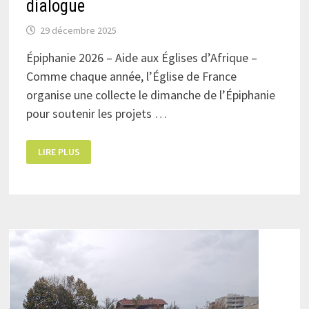
dialogue
29 décembre 2025
Épiphanie 2026 – Aide aux Églises d’Afrique –
Comme chaque année, l’Église de France
organise une collecte le dimanche de l’Épiphanie
pour soutenir les projets …
PROMOUVOIR
LIRE PLUS
LA
RENCONTRE
ET
LE
DIALOGUE