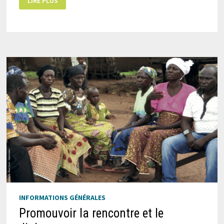
LIRE PLUS
DE
NOS
QUATRE
JUBILAIRES
INFORMATIONS GÉNÉRALES
Promouvoir la rencontre et le