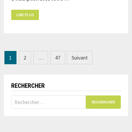
APPEL
LIRE PLUS
DE
L’AFRIQUE
N°301
Navigation
1
2
…
47
Suivant
des
articles
RECHERCHER
Rechercher :