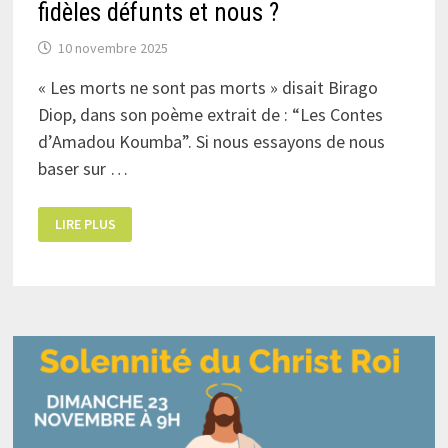
fidèles défunts et nous ?
10 novembre 2025
« Les morts ne sont pas morts » disait Birago
Diop, dans son poème extrait de : “Les Contes
d’Amadou Koumba”. Si nous essayons de nous
baser sur …
EXISTE-
LIRE PLUS
T-
IL
UNE
RELATION
ENTRE
LES
FIDÈLES
DÉFUNTS
ET
NOUS ?