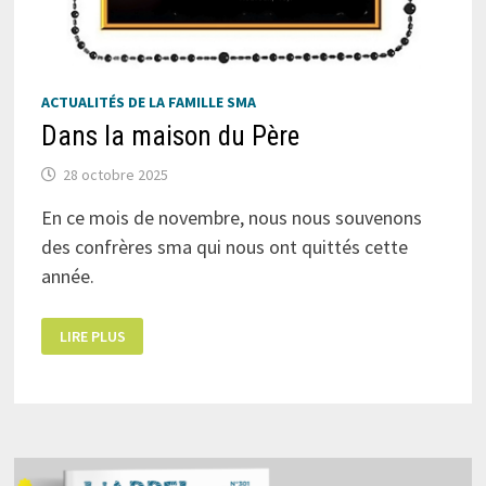
ACTUALITÉS DE LA FAMILLE SMA
Dans la maison du Père
28 octobre 2025
En ce mois de novembre, nous nous souvenons
des confrères sma qui nous ont quittés cette
année.
DANS
LIRE PLUS
LA
MAISON
DU
PÈRE