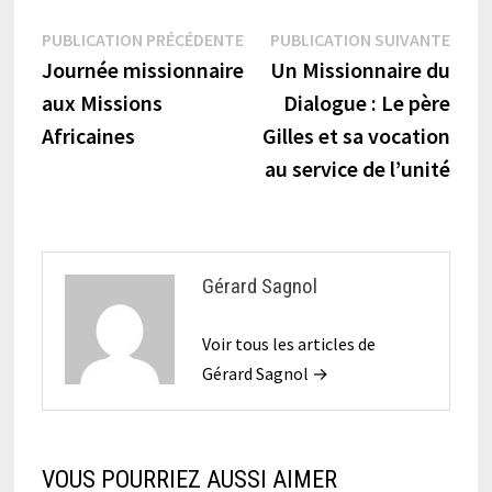
Navigation
Publication
Publi
PUBLICATION PRÉCÉDENTE
PUBLICATION SUIVANTE
précédente :
suiva
Journée missionnaire
Un Missionnaire du
de
aux Missions
Dialogue : Le père
l’article
Africaines
Gilles et sa vocation
au service de l’unité
Gérard Sagnol
Voir tous les articles de
Gérard Sagnol →
VOUS POURRIEZ AUSSI AIMER