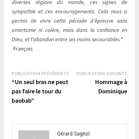
diverses régions du monde, ces signes de
sympathie et ces encouragements. Cela nous a
permis de vivre cette période d’épreuve sans
amertume ni colère, mais dans la confiance en
Dieu, et l’abandon entre ses mains secourables.
“
François
Navigation
Publication
Publi
PUBLICATION PRÉCÉDENTE
PUBLICATION SUIVANTE
précédente :
suiva
“Un seul bras ne peut
Hommage à
de
pas faire le tour du
Dominique
l’article
baobab”
Gérard Sagnol