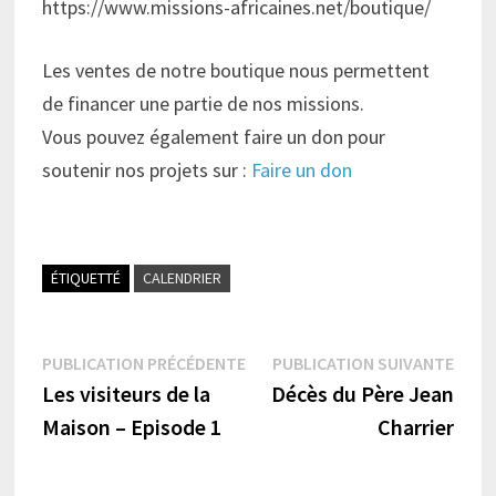
https://www.missions-africaines.net/boutique/
Les ventes de notre boutique nous permettent
de financer une partie de nos missions.
Vous pouvez également faire un don pour
soutenir nos projets sur :
Faire un don
ÉTIQUETTÉ
CALENDRIER
Navigation
Publication
Publi
PUBLICATION PRÉCÉDENTE
PUBLICATION SUIVANTE
précédente :
suiva
Les visiteurs de la
Décès du Père Jean
de
Maison – Episode 1
Charrier
l’article