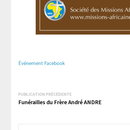
Événement Facebook
Navigation
Publication
PUBLICATION PRÉCÉDENTE
précédente :
Funérailles du Frère André ANDRE
de
l’article