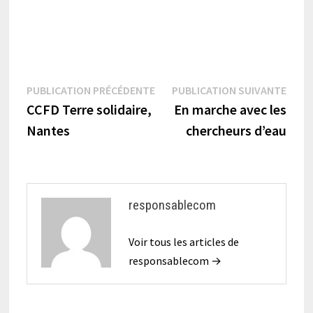
Navigation
Publication
Publi
PUBLICATION PRÉCÉDENTE
PUBLICATION SUIVANTE
précédente :
suiva
CCFD Terre solidaire,
En marche avec les
de
Nantes
chercheurs d’eau
l’article
responsablecom
Voir tous les articles de
responsablecom →