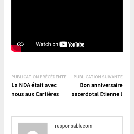
Navigation
Publication
Publi
PUBLICATION PRÉCÉDENTE
PUBLICATION SUIVANTE
précédente :
suiva
La NDA était avec
Bon anniversaire
de
nous aux Cartières
sacerdotal Etienne !
l’article
responsablecom