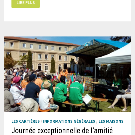
LIRE PLUS
DE
DAVID
ROBERTS
EN
LA
FRATERNITÉ
LAÏQUE
MISSIONNAIRE
À
LYON.
LES CARTIÈRES
/
INFORMATIONS GÉNÉRALES
/
LES MAISONS
Journée exceptionnelle de l’amitié