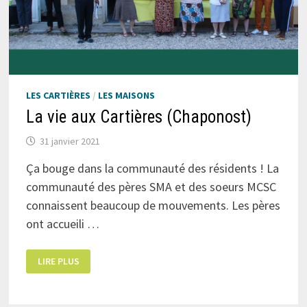
LES CARTIÈRES
/
LES MAISONS
La vie aux Cartières (Chaponost)
31 janvier 2021
Ça bouge dans la communauté des résidents ! La
communauté des pères SMA et des soeurs MCSC
connaissent beaucoup de mouvements. Les pères
ont accueili …
LA
LIRE PLUS
VIE
AUX
CARTIÈRES
(CHAPONOST)