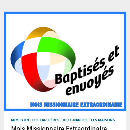
SMA
MIM LYON
/
LES CARTIÈRES
/
REZÉ-NANTES
/
LES MAISONS
Mois Missionnaire Extraordinaire