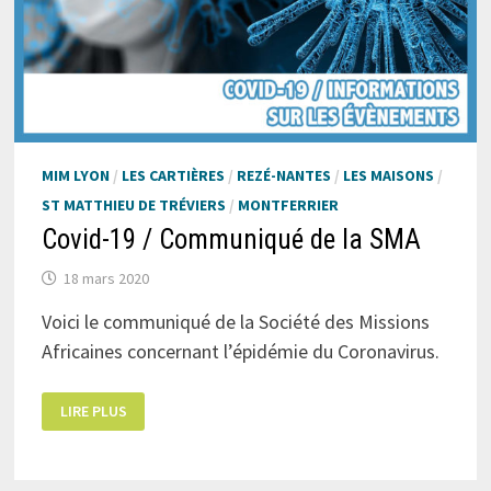
MIM LYON
/
LES CARTIÈRES
/
REZÉ-NANTES
/
LES MAISONS
/
ST MATTHIEU DE TRÉVIERS
/
MONTFERRIER
Covid-19 / Communiqué de la SMA
18 mars 2020
Voici le communiqué de la Société des Missions
Africaines concernant l’épidémie du Coronavirus.
COVID-
LIRE PLUS
19
/
COMMUNIQUÉ
DE
LA