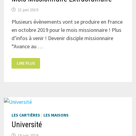
21 juin 2019
Plusieurs évènements vont se produire en France
en octobre 2019 pour le mois missionnaire ! Plus
d’infos à venir ! Devenir disciple missionnaire
“Avance au …
MOIS
LIRE PLUS
MISSIONNAIRE
EXTRAORDINAIRE
LES CARTIÈRES
/
LES MAISONS
Université
18 juin 2019