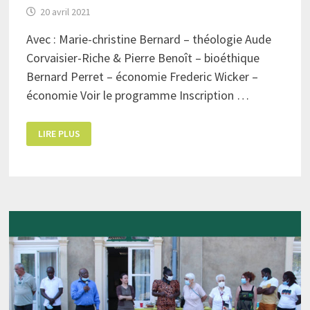
20 avril 2021
Avec : Marie-christine Bernard – théologie Aude
Corvaisier-Riche & Pierre Benoît – bioéthique
Bernard Perret – économie Frederic Wicker –
économie Voir le programme Inscription …
UNIVERSITÉ
LIRE PLUS
D’ÉTÉ
–
19
AU
22
AOÛT
2021