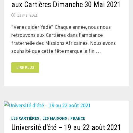
aux Cartières Dimanche 30 Mai 2021
11 mai 2021
“Venez aider Yadé” Chaque année, nous nous
retrouvons aux Cartières dans l’ambiance
fraternelle des Missions Africaines. Nous avons
souhaité que cette fête marque la fin …
JOURNÉE
LIRE PLUS
EXCEPTIONNELLE
DE
L’AMITIÉ
AUX
CARTIÈRES
DIMANCHE
30
MAI
2021
LES CARTIÈRES
/
LES MAISONS
/
FRANCE
Université d’été – 19 au 22 août 2021