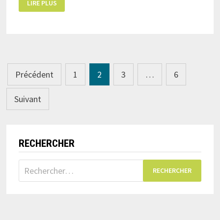
LIRE PLUS
DE
L’ASSEMBLÉE
PROVINCIALE
Navigation
Précédent
1
2
3
…
6
des
Suivant
articles
RECHERCHER
Rechercher :