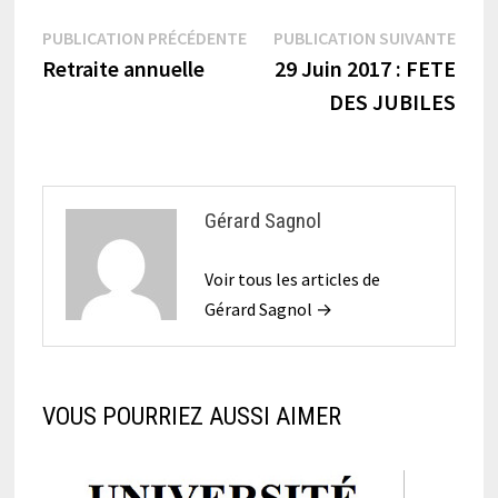
Navigation
Publication
Publi
PUBLICATION PRÉCÉDENTE
PUBLICATION SUIVANTE
précédente :
suiva
Retraite annuelle
29 Juin 2017 : FETE
de
DES JUBILES
l’article
Gérard Sagnol
Voir tous les articles de
Gérard Sagnol →
VOUS POURRIEZ AUSSI AIMER