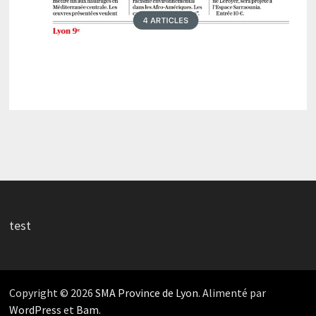
test
Copyright © 2026
SMA Province de Lyon
. Alimenté par
WordPress
et
Bam
.