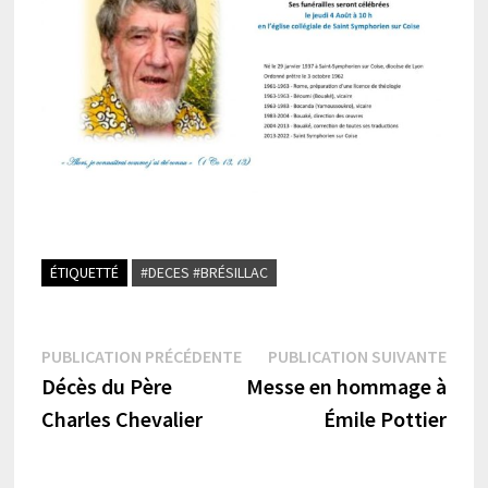
ÉTIQUETTÉ
#DECES #BRÉSILLAC
Navigation
Publication
Publi
PUBLICATION PRÉCÉDENTE
PUBLICATION SUIVANTE
précédente :
suiva
Décès du Père
Messe en hommage à
de
Charles Chevalier
Émile Pottier
l’article