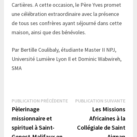
Cartières. A cette occasion, le Père Yves promet
une célébration extraordinaire avec la présence
de tous ses confrères ayant séjourné dans cette
maison, ainsi que des bénévoles.
Par Bertille Coulibaly, étudiante Master II NPJ,
Université Lumière Lyon Il et Dominic Wabwireh,
SMA
Navigation
Publication
Publi
PUBLICATION PRÉCÉDENTE
PUBLICATION SUIVANTE
précédente :
suiva
Pèlerinage
Les Missions
de
missionnaire et
Africaines à la
l’article
spirituel à Saint-
Collégiale de Saint
Genest-Malifaux en
Aignan