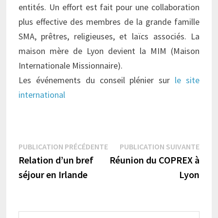
entités. Un effort est fait pour une collaboration
plus effective des membres de la grande famille
SMA, prêtres, religieuses, et laïcs associés. La
maison mère de Lyon devient la MIM (Maison
Internationale Missionnaire).
Les événements du conseil plénier sur
le site
international
Navigation
Publication
Publi
PUBLICATION PRÉCÉDENTE
PUBLICATION SUIVANTE
précédente :
suiva
Relation d’un bref
Réunion du COPREX à
de
séjour en Irlande
Lyon
l’article