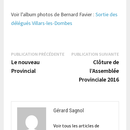
Voir l’album photos de Bernard Favier :
Sortie des
délégués Villars-les-Dombes
Navigation
Publication
Publi
PUBLICATION PRÉCÉDENTE
PUBLICATION SUIVANTE
précédente :
suiva
Le nouveau
Clôture de
de
Provincial
l’Assemblée
l’article
Provinciale 2016
Gérard Sagnol
Voir tous les articles de