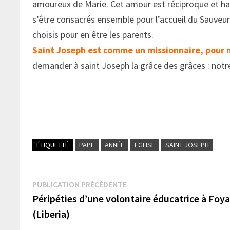
amoureux de Marie. Cet amour est réciproque et ha
s’être consacrés ensemble pour l’accueil du Sauveur
choisis pour en être les parents.
Saint Joseph est comme un missionnaire, pour n
demander à saint Joseph la grâce des grâces : notre
ÉTIQUETTÉ
PAPE
ANNÉE
EGLISE
SAINT JOSEPH
Navigation
Publication
PUBLICATION PRÉCÉDENTE
précédente :
Péripéties d’une volontaire éducatrice à Foy
de
(Liberia)
l’article