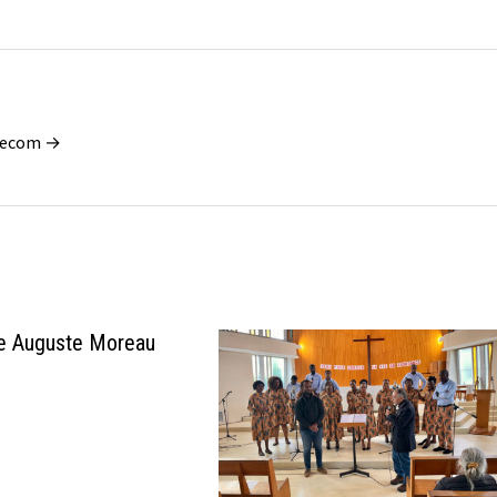
blecom →
e Auguste Moreau