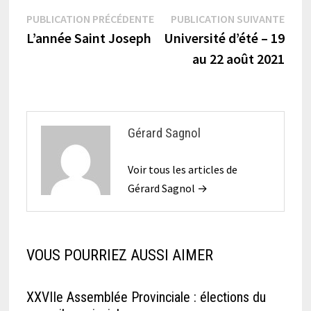
Navigation
Publication
Publi
PUBLICATION PRÉCÉDENTE
PUBLICATION SUIVANTE
précédente :
suiva
L’année Saint Joseph
Université d’été – 19
de
au 22 août 2021
l’article
Gérard Sagnol
Voir tous les articles de
Gérard Sagnol →
VOUS POURRIEZ AUSSI AIMER
XXVIIe Assemblée Provinciale : élections du