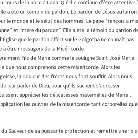
t au cours de la noce à Cana. Qu’elle continue d’être attentive 
, elle a été un témoin du pardon. Le pardon de Jésus au larron
pour le monde et le salut des hommes. Le pape François a mi
onne” et “mère du pardon”. Elle a été le témoin du pardon d
 l’Église que le pardon offert sur le Golgotha ne connaît pas
le à être messagers de la Miséricorde.
raiment Fils de Marie comme le souligne Saint José Maria :
ie que nous comprenons cette miséricorde. Alors les
angoisse, la douleur des frères nous font souffrir. Alors nous
e leur parler de Dieu, pour qu’ils sachent s’adresser
uissent apprécier les délicatesses maternelles de Marie”.
pplication les œuvres de la miséricorde tant corporelles que
 du Sauveur de sa puissante protection et remettre une fois