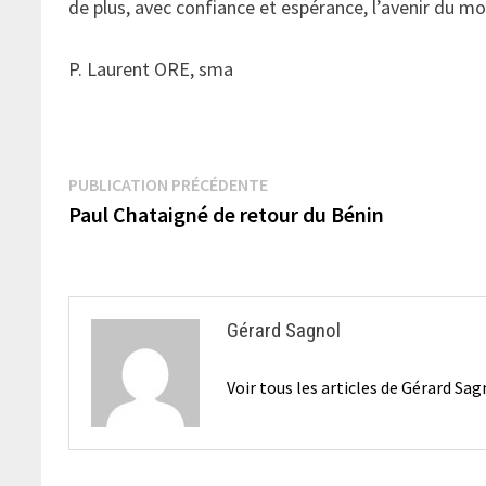
de plus, avec confiance et espérance, l’avenir du 
P. Laurent ORE, sma
Navigation
Publication
PUBLICATION PRÉCÉDENTE
précédente :
Paul Chataigné de retour du Bénin
de
l’article
Gérard Sagnol
Voir tous les articles de Gérard Sa