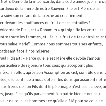
Notre Dame de la miséricorde, dans cette année jubilaire d
cordieux de la mère de notre Sauveur. Elle est Mère de la
 a suivi son enfant de la crèche au crucifiement, a
devant les souffrances du fruit de ses entrailles ?
ricorde de Dieu, est « Rahamim » qui signifie les entrailles
 entre toute les femmes, et Jésus le fruit de tes entrailles es
e vous salue Marie”. Comme nous sommes tous ses enfants,
atissant face à nos misères
ul II disait : « Parce qu’elle est Mère elle dévoile l’amour
particulière de rejoindre tous ceux qui acceptent plus
mère. En effet, après son Assomption au ciel, son rôle dans l
étée, elle continue à nous obtenir les dons qui assurent notr
aux frères de son Fils dont le pèlerinage n’est pas achevé, o
s, jusqu’à ce qu’ils parviennent à la patrie bienheureuse ».
eur de tous les hommes : ce qu’elle a été pour sa cousine