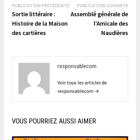
Navigation
Publication
Publi
PUBLICATION PRÉCÉDENTE
PUBLICATION SUIVANTE
précédente :
suiva
Sortie littéraire :
Assemblé générale de
de
Histoire de la Maison
l’Amicale des
l’article
des cartières
Naudières
responsablecom
Voir tous les articles de
responsablecom →
VOUS POURRIEZ AUSSI AIMER