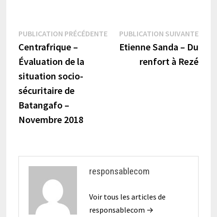
Navigation
Publication
Publi
PUBLICATION PRÉCÉDENTE
PUBLICATION SUIVANTE
précédente :
suiva
Centrafrique –
Etienne Sanda – Du
de
Évaluation de la
renfort à Rezé
l’article
situation socio-
sécuritaire de
Batangafo –
Novembre 2018
responsablecom
Voir tous les articles de
responsablecom →