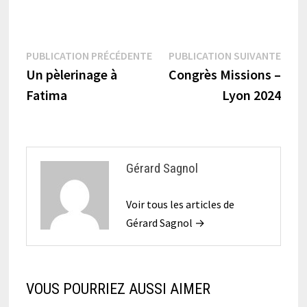
Navigation
Publication
Publi
PUBLICATION PRÉCÉDENTE
PUBLICATION SUIVANTE
précédente :
suiva
Un pèlerinage à
Congrès Missions –
de
Fatima
Lyon 2024
l’article
Gérard Sagnol
Voir tous les articles de
Gérard Sagnol →
VOUS POURRIEZ AUSSI AIMER