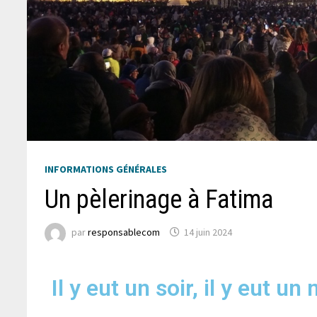
INFORMATIONS GÉNÉRALES
Un pèlerinage à Fatima
par
responsablecom
14 juin 2024
Il y eut un soir, il y eut un